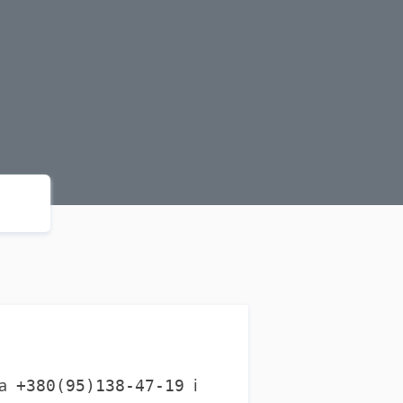
ра
і
+380(95)138-47-19