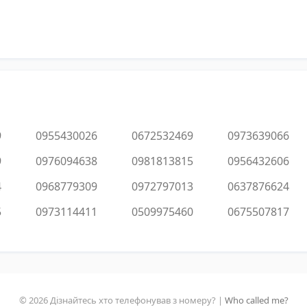
9
0955430026
0672532469
0973639066
9
0976094638
0981813815
0956432606
4
0968779309
0972797013
0637876624
5
0973114411
0509975460
0675507817
© 2026 Дізнайтесь хто телефонував з номеру? |
Who called me?