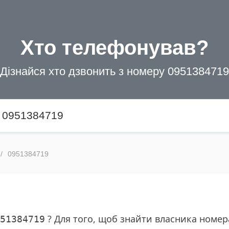
Хто телефонував?
Дізнайся хто дзвонить з номеру 0951384719
0951384719
? Для того, щоб знайти власника номе
51384719