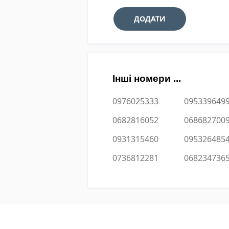
Інші номери ...
0976025333
095339649
0682816052
068682700
0931315460
095326485
0736812281
068234736