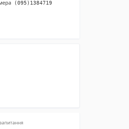
омера
(095)1384719
і запитання