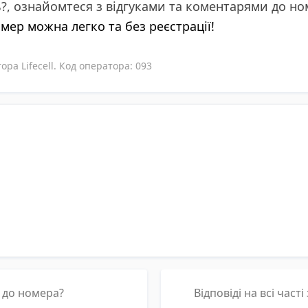
ь?, ознайомтеся з відгуками та коментарями до н
омер можна легко та без реєстрації!
ра Lifecell. Код оператора: 093
р до номера?
Відповіді на всі част