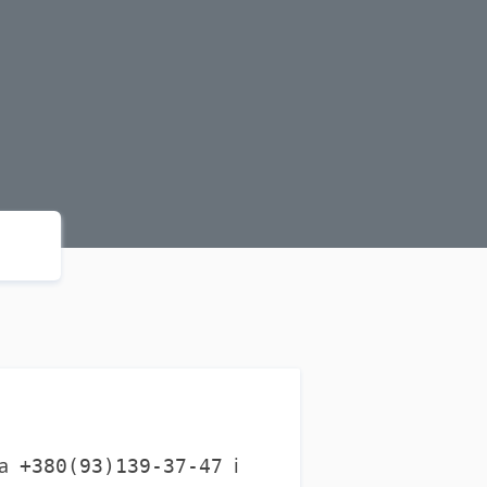
ра
і
+380(93)139-37-47