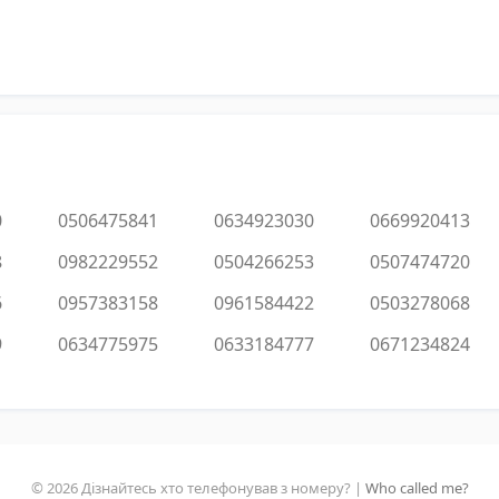
0
0506475841
0634923030
0669920413
8
0982229552
0504266253
0507474720
6
0957383158
0961584422
0503278068
9
0634775975
0633184777
0671234824
© 2026 Дізнайтесь хто телефонував з номеру? |
Who called me?