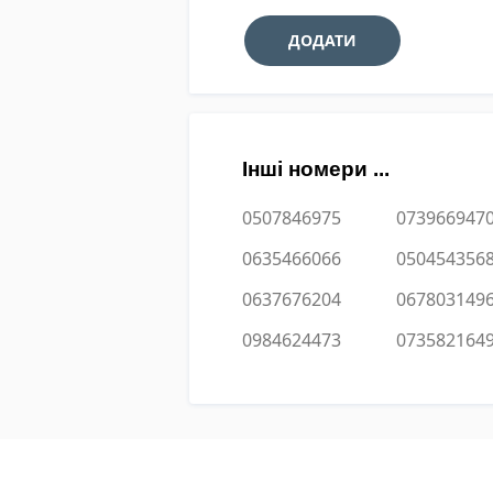
Інші номери ...
0507846975
073966947
0635466066
050454356
0637676204
067803149
0984624473
073582164