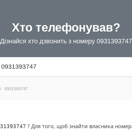
Хто телефонував?
Дізнайся хто дзвонить з номеру 0931393747
0931393747
? Для того, щоб знайти власника номе
31393747