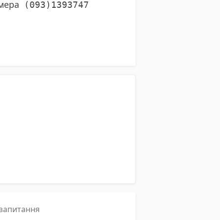
омера
(093)1393747
і запитання