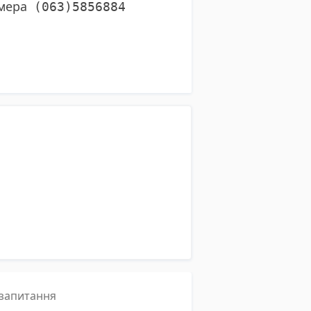
омера
(063)5856884
і запитання