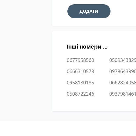
Інші номери ...
0677958560
050934382
0666310578
097864399
0958180185
066282405
0508722246
093798146