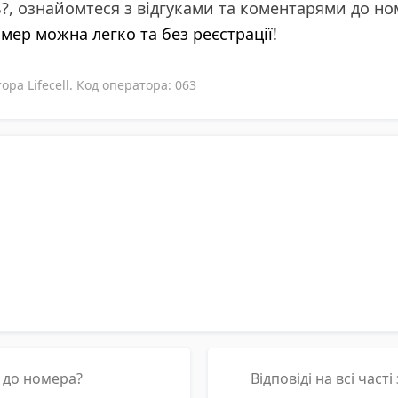
ь?, ознайомтеся з відгуками та коментарями до н
омер можна легко та без реєстрації!
ра Lifecell. Код оператора: 063
р до номера?
Відповіді на всі част