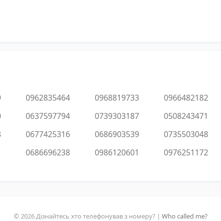
9
0962835464
0968819733
0966482182
0
0637597794
0739303187
0508243471
8
0677425316
0686903539
0735503048
1
0686696238
0986120601
0976251172
© 2026 Дізнайтесь хто телефонував з номеру? |
Who called me?