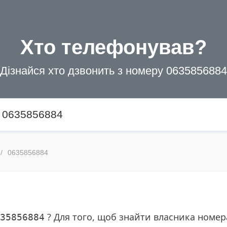
Хто телефонував?
Дізнайся хто дзвонить з номеру 0635856884
0635856884
? Для того, щоб знайти власника номе
35856884